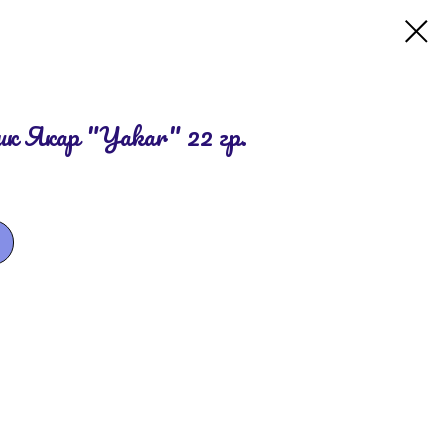
к Якар "Yakar" 22 гр.