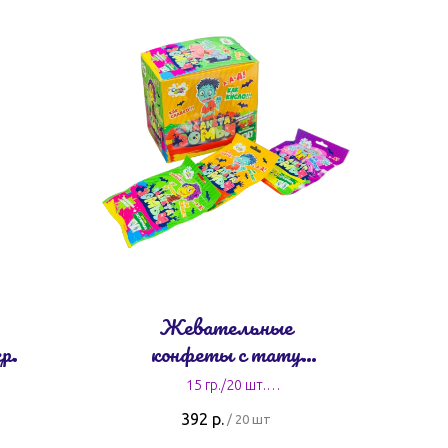
Жевательные
р.
конфеты с тату
"Планета Зомби" 15
15 гр./20 шт.
гр.
19,6 руб. за штуку
392
р.
/
20 шт