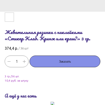
Жевательная резинка с наклейками
«Стикер Клаб. Кринж или краш?» 3 гр.
374,4
р.
/
36 шт
Заказать
3 гр./36 шт.
10,4 руб. за штуку
А ещё у нас есть