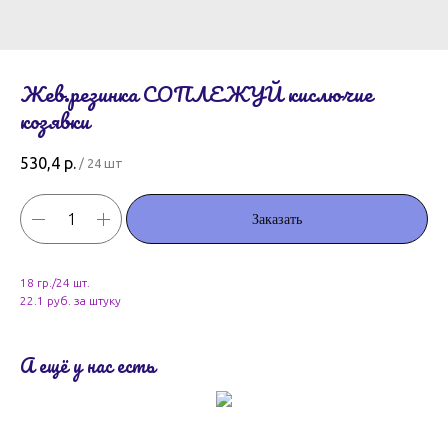
Жев.резинка СОПЛЕЖУЙ кислючие
козявки
530,4
р.
/
24 шт
Заказать
18 гр./24 шт.
22.1 руб. за штуку
А ещё у нас есть