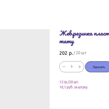
Жев.резинка плас
тату
р.
202
/
20 шт
Заказать
12 гр./20 шт.
10,1 руб. за штуку