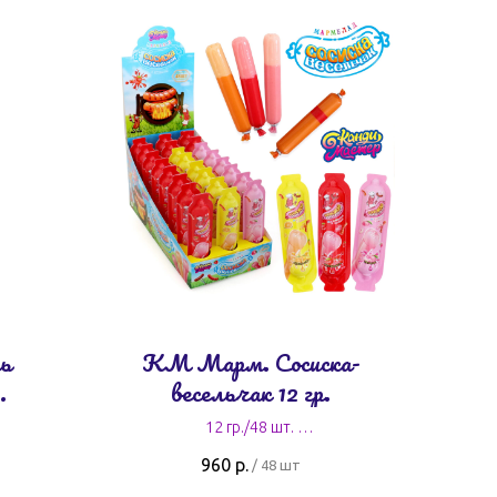
ь
КМ Марм. Сосиска-
весельчак 12 гр.
а,
12 гр./48 шт.
 20
20 руб. за штуку
960
р.
/
48 шт