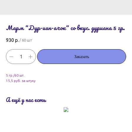
Марм "Дур-иан-ачок" со вкус. дуриана 5 гр.
930
р.
/
60 шт
Заказать
5 гр./60 шт.
15,5 руб. за штуку
А ещё у нас есть