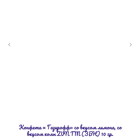
Конфета « Газирофф» со вкусом лимона, со
вкусом колы ZVN TM (ЗВН) 10 гр.