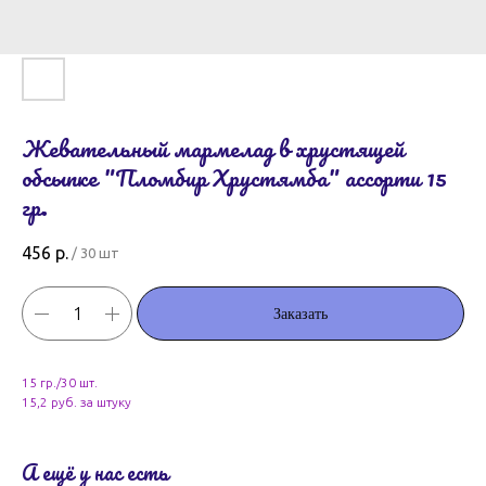
Жевательный мармелад в хрустящей
обсыпке "Пломбир Хрустямба" ассорти 15
гр.
456
р.
/
30 шт
Заказать
15 гр./30 шт.
15,2 руб. за штуку
А ещё у нас есть