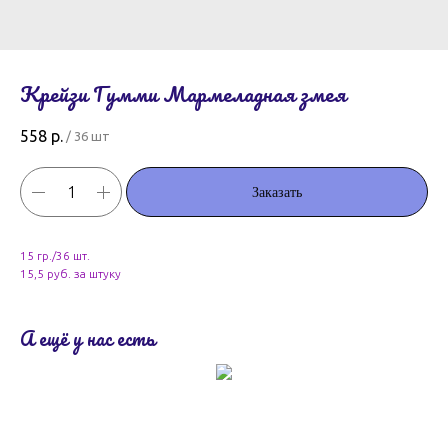
Крейзи Гумми Мармеладная змея
558
р.
/
36 шт
Заказать
15 гр./36 шт.
15,5 руб. за штуку
А ещё у нас есть