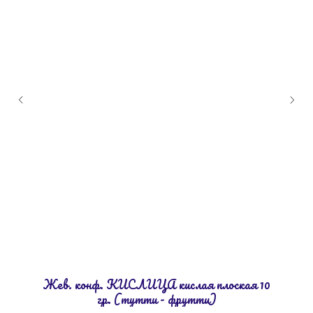
Жев. конф. КИСЛИЦА киcлая плоская 10
гр. (тутти - фрутти)