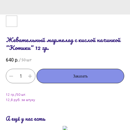
Жевательный мармелад с кислой начинкой
"Котики" 12 гр.
640
р.
/
50 шт
Заказать
12 гр./50 шт.
12,8 руб. за штуку
А ещё у нас есть