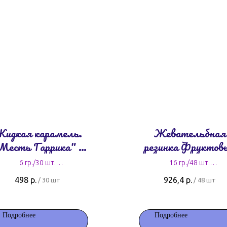
идкая карамель.
Жевательбная
Месть Гаррика" 6
резинка Фруктов
гр.
шарики 16 гр.
6 гр./30 шт.
16 гр./48 шт.
16,6 руб. за штуку
19,3 руб. за штуку
498
р.
926,4
р.
/
30 шт
/
48 шт
Подробнее
Подробнее