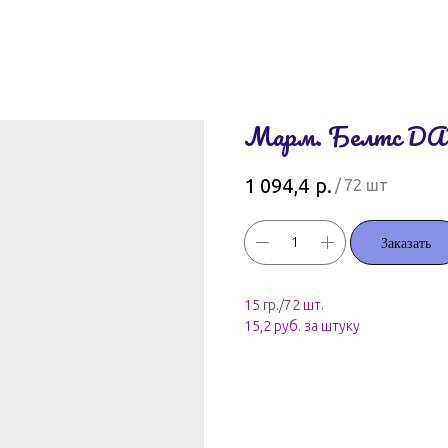
Марм. Белтс D
р.
1 094,4
/
72 шт
Заказать
15 гр./72 шт.
15,2 руб. за штуку