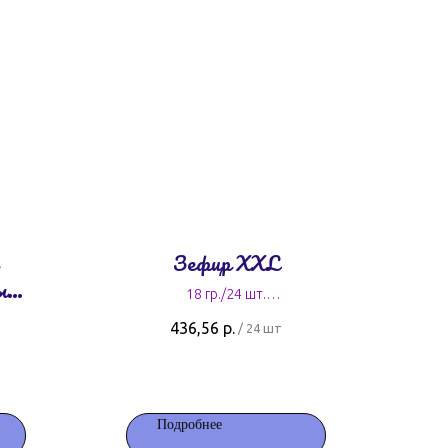
Зефир XXL
ые
18 гр./24 шт.
18,9 руб. за штуку
436,56
р.
/
24 шт
Подробнее