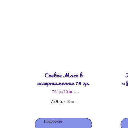
Соевое Мясо в
ассортименте 76 гр.
«
Л
76 гр./10 шт.
75,9 руб. за штуку
759
р.
/
10 шт
Подробнее