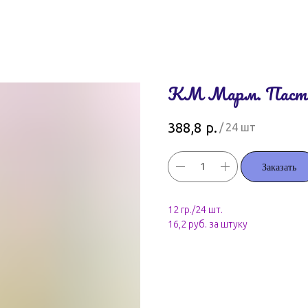
КМ Марм. Паста-
р.
388,8
/
24 шт
Заказать
12 гр./24 шт.
16,2 руб. за штуку