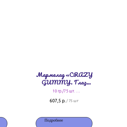
Мармелад «CRAZY
GUMMY. Глаз
зомби»
10 гр./75 шт.
8,1 руб. за штуку
607,5
р.
/
75 шт
Подробнее