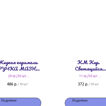
Жидкая карамель
КМ Кар.
РУЧКА МАЗНИ
Свeтящийся
ИЗНИ» ассорти
Скелетон 11 гр.
20 гр./30 шт.
11 гр./30 шт.
20 гр.
16,2 руб. за штуку
12,4 руб. за штуку
486
р.
372
р.
/
30 шт
/
30 шт
Подробнее
Подробнее