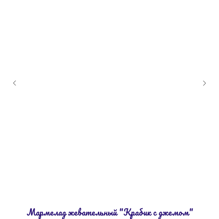
Мармелад жевательный "Крабик с джемом"