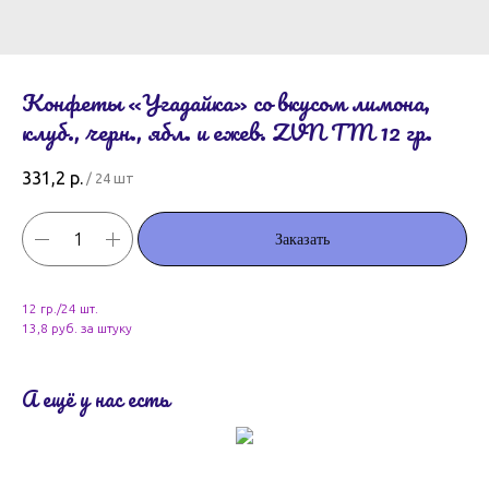
Конфеты «Угадайка» со вкусом лимона,
клуб., черн., ябл. и ежев. ZVN TM 12 гр.
331,2
р.
/
24 шт
Заказать
12 гр./24 шт.
13,8 руб. за штуку
А ещё у нас есть