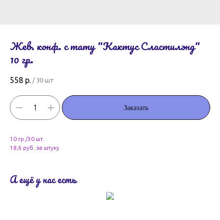
Жев. конф. с тату "Кактус Сластилэнд"
10 гр.
558
р.
/
30 шт
Заказать
10 гр./30 шт.
18,6 руб. за штуку
А ещё у нас есть