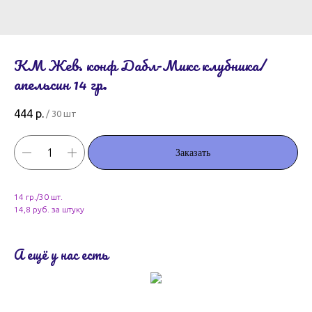
КМ Жев. конф Дабл-Микс клубника/
апельсин 14 гр.
444
р.
/
30 шт
Заказать
14 гр./30 шт.
14,8 руб. за штуку
А ещё у нас есть