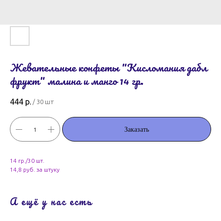
Жевательные конфеты "Кисломания дабл
фрукт" малина и манго 14 гр.
444
р.
/
30 шт
Заказать
14 гр./30 шт.
14,8 руб. за штуку
А ещё у нас есть