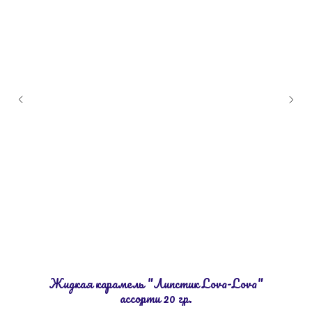
Жидкая карамель "Липстик Lova-Lova"
ассорти 20 гр.