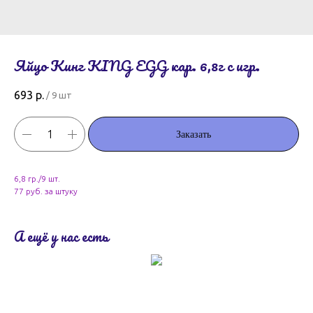
Яйцо Кинг KING EGG кар. 6,8г с игр.
693
р.
/
9 шт
Заказать
6,8 гр./9 шт.
77 руб. за штуку
А ещё у нас есть