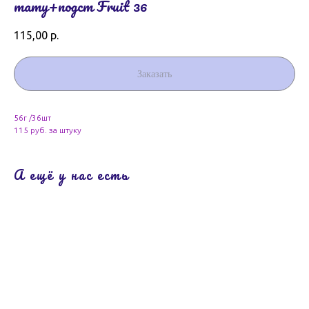
тату+подст Fruit 36
115,00
р.
Заказать
56г /36шт
115 руб. за штуку
А ещё у нас есть