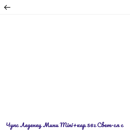
Чупс Леденец Мини Mini+кар 56г Свет-ся с