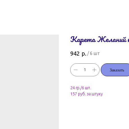
Карета Желаний ка
р.
942
/
6 шт
Заказать
24 гр./6 шт.
157 руб. за штуку