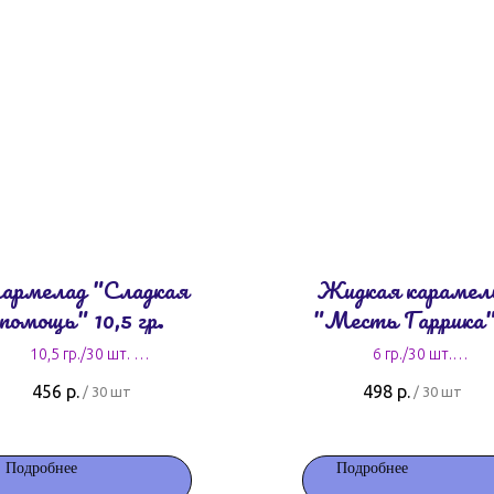
армелад "Сладкая
Жидкая карамел
помощь" 10,5 гр.
"Месть Гаррика"
гр.
10,5 гр./30 шт.
6 гр./30 шт.
15,2 руб. за штуку
16,6 руб. за штуку
456
р.
498
р.
/
30 шт
/
30 шт
Подробнее
Подробнее