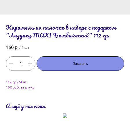
Карамель на палочке в наборе с подарком
"Лизунец MAXI Бомбический" 112 гр.
160
р.
/
1 шт
Заказать
112 гр./24шт
160 руб. за штуку
А ещё у нас есть