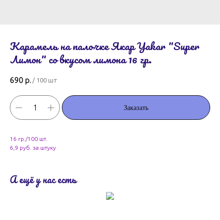
Карамель на палочке Якар Yakar "Super
Лимон" со вкусом лимона 16 гр.
690
р.
/
100 шт
Заказать
16 гр./100 шт.
6,9 руб. за штуку
А ещё у нас есть