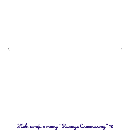
Жев. конф. с тату "Кактус Сластилэнд" 10