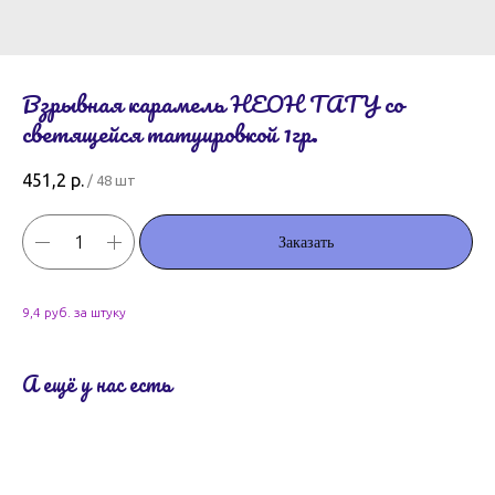
Взрывная карамель НЕОН ТАТУ со
светящейся татуировкой 1гр.
451,2
р.
/
48 шт
Заказать
9,4 руб. за штуку
А ещё у нас есть