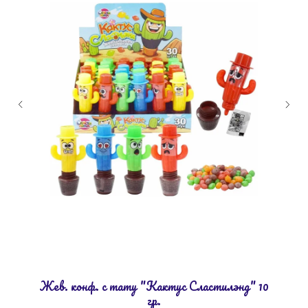
Жев. конф. с тату "Кактус Сластилэнд" 10
гр.