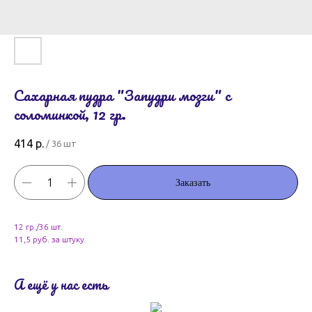
Сахарная пудра "Запудри мозги" с
соломинкой, 12 гр.
414
р.
/
36 шт
Заказать
12 гр./36 шт.
11,5 руб. за штуку
А ещё у нас есть