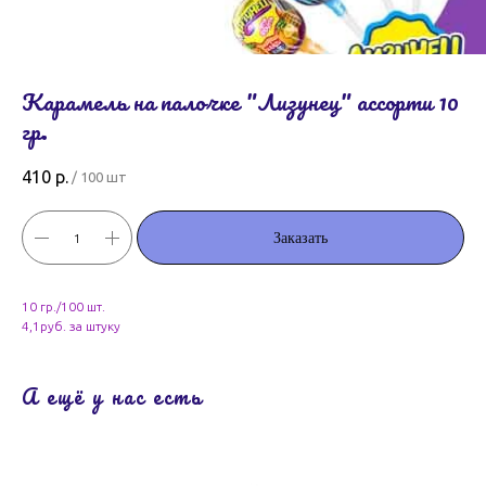
Карамель на палочке "Лизунец" ассорти 10
гр.
410
р.
/
100 шт
Заказать
10 гр./100 шт.
4,1руб. за штуку
А ещё у нас есть