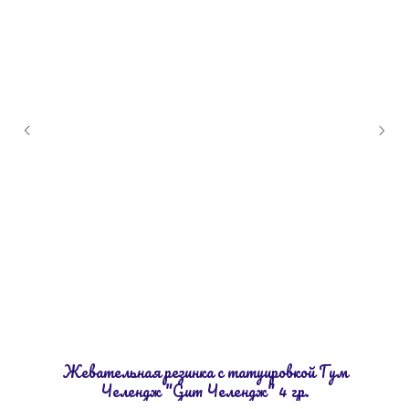
Жевательная резинка с татуировкой Гум
Челендж "Gum Челендж" 4 гр.