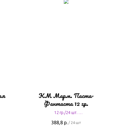
ая
КМ Марм. Паста-
Фантаста 12 гр.
12 гр./24 шт.
16,2 руб. за штуку
388,8
р.
/
24 шт
.