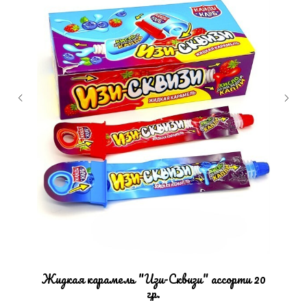
Жидкая карамель "Изи-Сквизи" ассорти 20
гр.