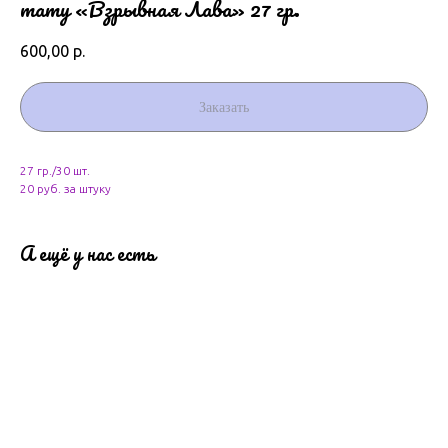
тату «Взрывная Лава» 27 гр.
600,00
р.
Заказать
27 гр./30 шт.
20 руб. за штуку
А ещё у нас есть