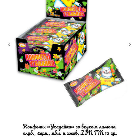
Конфеты «Угадайка» со вкусом лимона,
клуб., черн., ябл. и ежев. ZVN TM 12 гр.