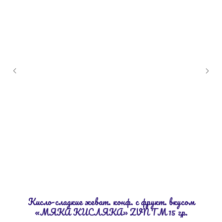
Кисло-сладкие жеват. конф. с фрукт. вкусом
«МЯКА КИСЛЯКА» ZVN ТМ 15 гр.