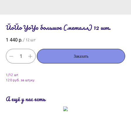
ЙоЙо YoYo большое (металл) 12 шт.
1 440
р.
/
12 шт
Заказать
1/12 шт.
120 руб. за штуку
А ещё у нас есть