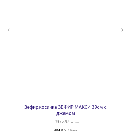
Зефир.косичка ЗЕФИР МАКСИ 39см с
джемом
18 гр./24 шт.
20,2 руб. за штуку
484,8
р.
/
24 шт