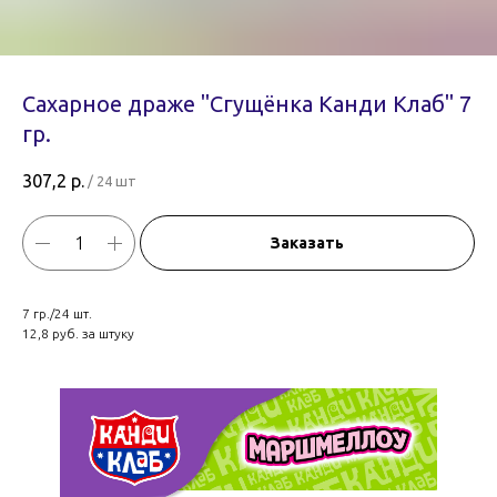
Сахарное драже "Сгущёнка Канди Клаб" 7
гр.
307,2
р.
/
24 шт
Заказать
7 гр./24 шт.
12,8 руб. за штуку