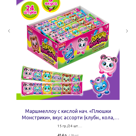
Маршмеллоу с кислой нач. «Плюшки
Монстрики», вкус ассорти (клубн., кола,
виногр.), 15 гр.
15 гр./24 шт.
13,8 руб. за штуку
414
р.
/
24 шт